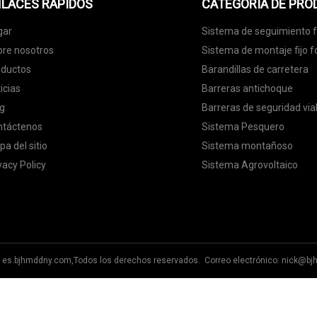
LACES RÁPIDOS
CATEGORIA DE PR
gar
Sistema de seguimiento f
re nosotros
Sistema de montaje fijo f
oductos
Barandillas de carretera
icias
Barreras antichoque
g
Barreras de seguridad via
ntáctenos
Sistema Pesquero
a del sitio
Sistema montañoso
vacy Policy
Sistema Agrovoltaico
 es.bjhmddny.com,Todos los derechos reservados. Correo electrónico:
nick@bj