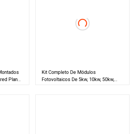
 Montados
Kit Completo De Módulos
ared Planos
Fotovoltaicos De 5kw, 10kw, 50kw,
as Con
100kw, Soporte De Montaje Del
ador De
Inversor Growatt, Batería De Litio Para
 Solar
El Hogar, Sistema De Energía De Panel
De Energía Solar Conectado A La Red