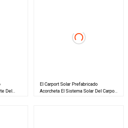
o
El Carport Solar Prefabricado
te Del
Acorcheta El Sistema Solar Del Carport
ovoltio Del
De La Estructura De Montaje En Tierra
Del Picovoltio