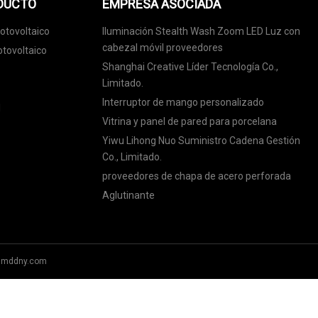
ODUCTO
EMPRESA ASOCIADA
otovoltaico
Iluminación Stealth Wash Zoom LED Luz con
cabezal móvil proveedores
otovoltaico
Shanghai Creative Líder Tecnología Co.,
Limitado.
Interruptor de mango personalizado
l
Vitrina y panel de pared para porcelana
Yiwu Lihong Nuo Suministro Cadena Gestión
Co., Limitado.
proveedores de chapa de acero perforada
Aglutinante
hmddny.com