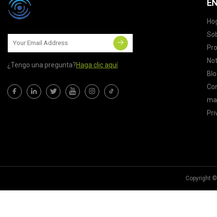
EN
Ho
Sob
Pr
Not
¿Tengo una pregunta?
Haga clic aquí
Blo
Co
map
Pri
Copyright ©