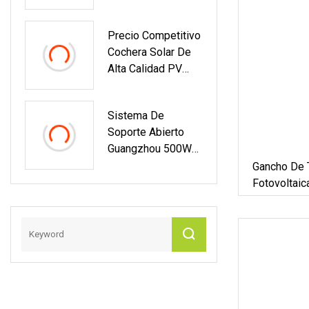
Fotovoltaico
Sistema
Zm430 Tubo De
Precio Competitivo
Acero Zn-Al-Mg
Cochera Solar De
Alta Calidad PV
Soportes De
Montaje Tipo
Sistema De
Sistema De Energía
Soporte Abierto
Solar Sistema De
Guangzhou 500W
Cochera
Del Soporte Del
Gancho De T
Estante Del
Fotovoltaic
Montaje Del
Sistema De
Picovoltio Del
Panel Solar
Suelo N Del Panel
Solar