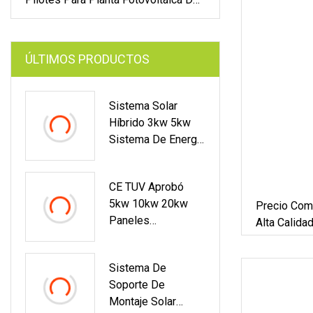
Doméstico 
Suelo
ÚLTIMOS PRODUCTOS
Sistema Solar
Híbrido 3kw 5kw
Sistema De Energía
Solar 6000W Panel
Solar Fotovoltaico
CE TUV Aprobó
Montaje En El
5kw 10kw 20kw
Precio Comp
Hogar Sistemas De
Paneles
Alta Calid
Energía De Energía
Fotovoltaicos
Tipo Sistem
Renovable Para
Rieles Solares Teja
Sistema De
Uso Doméstico De
Sistema De
Inclinada Techos
Electricidad
Soporte De
Planos Sistema De
Montaje Solar
Montaje Solar Para