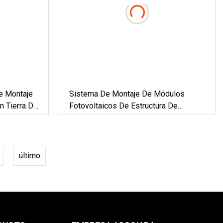
e Montaje
Sistema De Montaje De Módulos
n Tierra De
Fotovoltaicos De Estructura De
Soportes De Paneles Solares
Mediante Anclaje De Tornillo De Tierra
último