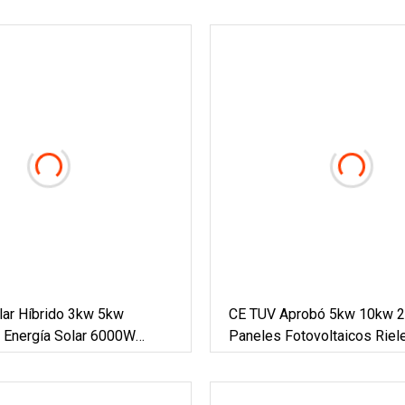
lar Híbrido 3kw 5kw
CE TUV Aprobó 5kw 10kw 
 Energía Solar 6000W
Paneles Fotovoltaicos Riel
 Fotovoltaico Montaje En El
Teja Inclinada Techos Plan
emas De Energía De
De Montaje Solar Para Sist
novable Para Uso