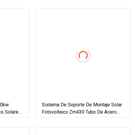
20kw
Sistema De Soporte De Montaje Solar
es Solares
Fotovoltaico Zm430 Tubo De Acero
os Sistema
Zn-Al-Mg
ema