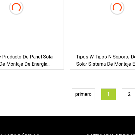
De Producto De Panel Solar
Tipos W Tipos N Soporte D
 De Montaje De Energía
Solar Sistema De Montaje E
a Fuera De La Red Inversor
Energía Solar Fotovoltaica
w 6kw 7kw 8kw 9kw 10kw
Energía Solar
primero
1
2