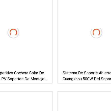
De Electricidad
etitivo Cochera Solar De
Sistema De Soporte Abiert
ad PV Soportes De Montaje
Guangzhou 500W Del Sopor
a De Energía Solar
Estante Del Montaje Del Pic
 Cochera
Suelo N Del Panel Solar