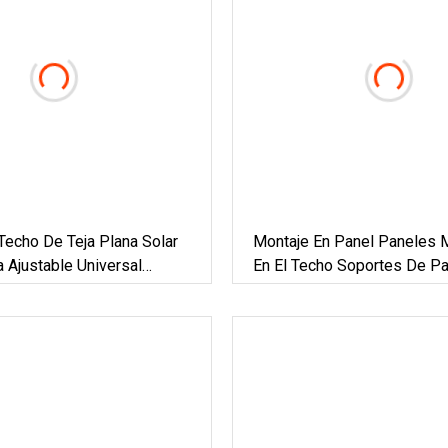
echo De Teja Plana Solar
Montaje En Panel Paneles
a Ajustable Universal
En El Techo Soportes De P
 Techo De Montaje De
Rieles De Aluminio Sistem
 Fotovoltaico
Balasto Fotovoltaico Ventil
Diseño Sistema De Montaje