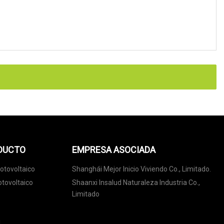
ODUCTO
EMPRESA ASOCIADA
otovoltaico
Shanghái Mejor Inicio Viviendo Co., Limitado.
otovoltaico
Shaanxi Insalud Naturaleza Industria Co.,
Limitado
l