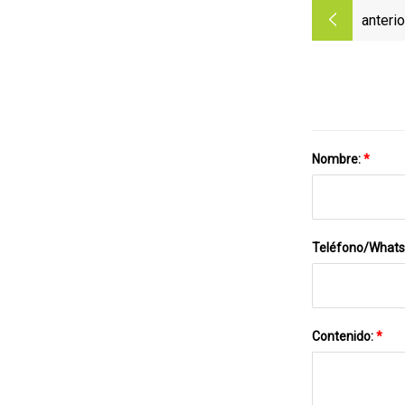
anterio
Nombre:
*
Teléfono/What
Contenido:
*