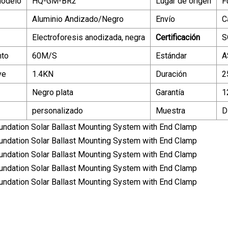
modelo
HQ-GM-BR2
Lugar de origen
F
Aluminio Andizado/Negro
Envío
C
Electroforesis anodizada, negra
Certificación
S
nto
60M/S
Estándar
A
ve
1.4KN
Duración
2
Negro plata
Garantía
1
personalizado
Muestra
D