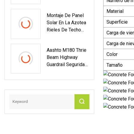
Número de 
Red
Material
Montaje De Panel
Superficie
Solar En La Azotea
Rieles De Techo
Carga de vie
De Servicio
Carga de nie
Pesado Sistema
Aashto M180 Thrie
De Riel
Color
Beam Highway
Fotovoltaico De
Guardrail Seguridad
Tamaño
Aluminio
Vial Barrera De
Acero