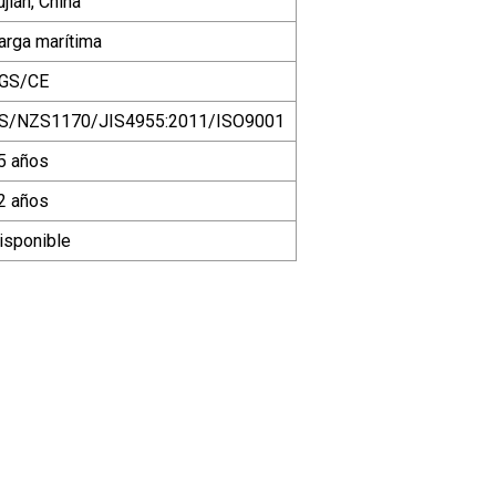
ujián, China
arga marítima
GS/CE
S/NZS1170/JIS4955:2011/ISO9001
5 años
2 años
isponible