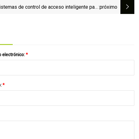
istemas de control de acceso inteligente para
:próximo
puertas exteriores Jhr
 electrónico:
*
o:
*