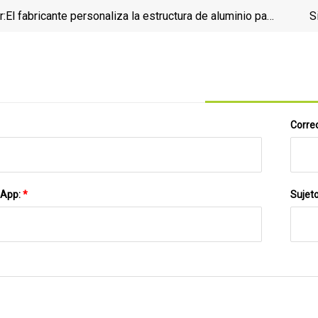
r:
El fabricante personaliza la estructura de aluminio para
S
el sistema de paneles solares fijos en la azotea de
metal
Correo
sApp:
*
Sujet