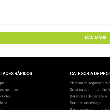
MÁNDANOS
LACES RÁPIDOS
CATEGORIA DE PR
gar
Sistema de seguimiento f
re nosotros
Sistema de montaje fijo f
oductos
Barandillas de carretera
icias
Barreras antichoque
g
Barreras de seguridad via