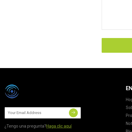
EN
Ho
Sob
Pr
Not
¿Tengo una pregunta?
Haga clic aquí
Blo