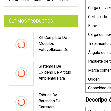
Suelo
Carga de vie
Certificado
ÚLTIMOS PRODUCTOS
Base
Carga de nie
Kit Completo De
Módulos
Tratamiento 
Fotovoltaicos De
Ángulo de inc
5kw, 10kw, 50kw,
100kw, Soporte De
Paquete de t
Sistemas De
Montaje Del
Marca comerc
Oxígeno De Altitud
Inversor Growatt,
Ambiental Para
Batería De Litio
Origen
Personas Con Mal
Para El Hogar,
Capacidad de
De Montaña Lindo
Sistema De Energía
Fábrica De
De Panel De
Descripci
Barandas De
Energía Solar
Carretera
Conectado A La