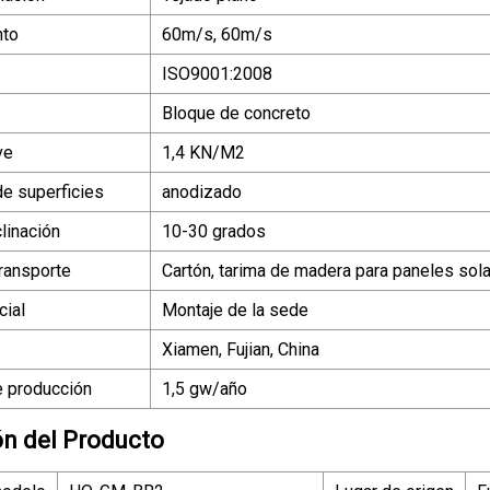
nto
60m/s, 60m/s
ISO9001:2008
Bloque de concreto
ve
1,4 KN/M2
de superficies
anodizado
linación
10-30 grados
ransporte
Cartón, tarima de madera para paneles sola
ial
Montaje de la sede
Xiamen, Fujian, China
 producción
1,5 gw/año
ón del Producto