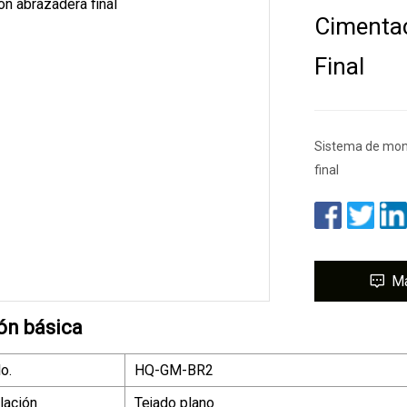
Cimenta
Final
Sistema de mont
final
M
ón básica
o.
HQ-GM-BR2
alación
Tejado plano