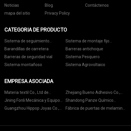
Noticias
Blog
Contáctenos
mapa del sitio
Privacy Policy
CATEGORIA DE PRODUCTO
Sistema de seguimiento
Sistema de montaje fijo
fotovoltaico
fotovoltaico
Barandillas de carretera
Barreras antichoque
Barreras de seguridad vial
Sistema Pesquero
Sistema montañoso
Sistema Agrovoltaico
EMPRESA ASOCIADA
Materia textil Co., Ltd de
Zhejiang Bueno Adhesivo Co.,
Shaoxing Langyun
Ltd.
Jining Fonli Mecánica y Equipo
Shandong Panze Químico
Co., Ltd.
Ciencia Co., Limitado
Guangzhou Hippop Joyas Co.,
Fábrica de puertas de melamina
Limitado.
para dormitorios en China