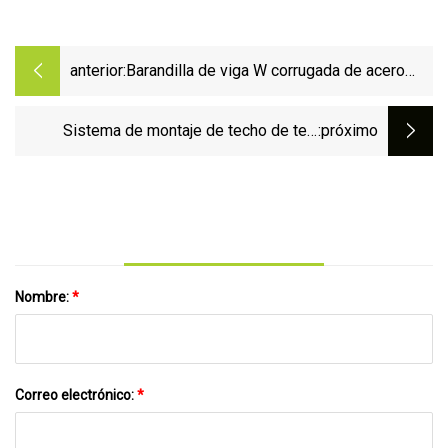
anterior:
Barandilla de viga W corrugada de acero
inoxidable de alta calidad para carretera
Sistema de montaje de techo de teja
:próximo
comercial PV Cerámica Acero inoxidable
natural N
Nombre:
*
Correo electrónico:
*