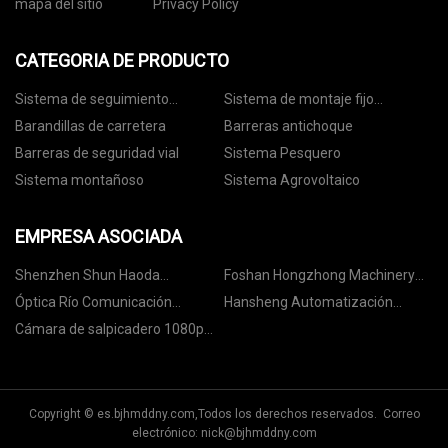
mapa del sitio
Privacy Policy
CATEGORIA DE PRODUCTO
Sistema de seguimiento
Sistema de montaje fijo
fotovoltaico
fotovoltaico
Barandillas de carretera
Barreras antichoque
Barreras de seguridad vial
Sistema Pesquero
Sistema montañoso
Sistema Agrovoltaico
EMPRESA ASOCIADA
Shenzhen Shun Haoda
Foshan Hongzhong Machinery
Tecnología compañía, Limitado
Co., Ltd.
Óptica Río Comunicación
Hansheng Automatización
Limitado.
(Dongguan) Co., Limitado
Cámara de salpicadero 1080p
personalizada
Copyright © es.bjhmddny.com,Todos los derechos reservados. Correo
electrónico:
nick@bjhmddny.com