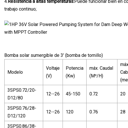
4.
Resistencia a altas temperaturas:
Puede funcionar bien en c
trabajo continuo;
Bomba solar sumergible de 3' (bomba de tornillo)
máx
Voltaje
Potencia
máx. Caudal
Modelo
Cab
(V)
(Kw)
(M³/H)
(me
3SPS0.72/20-
12--26
45-150
0.72
20
D12/80
3SPS0.76/28-
12--26
120
0.76
28
D12/120
3SPS0.86/38-