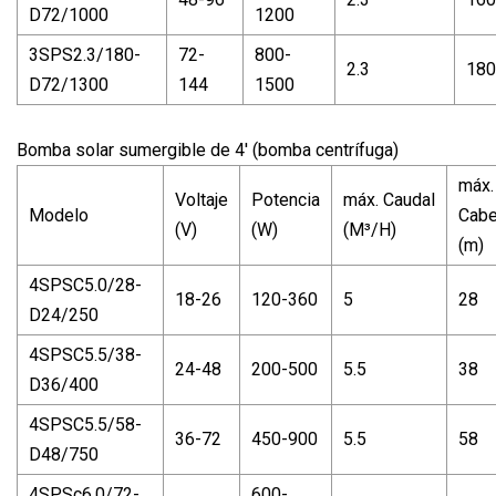
D72/1000
1200
3SPS2.3/180-
72-
800-
2.3
180
D72/1300
144
1500
Bomba solar sumergible de 4' (bomba centrífuga)
máx.
Voltaje
Potencia
máx. Caudal
Modelo
Cab
(V)
(W)
(M³/H)
(m)
4SPSC5.0/28-
18-26
120-360
5
28
D24/250
4SPSC5.5/38-
24-48
200-500
5.5
38
D36/400
4SPSC5.5/58-
36-72
450-900
5.5
58
D48/750
4SPSc6.0/72-
600-