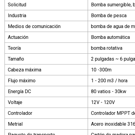
Solicitud
Bomba sumergible, b
Industria
Bomba de pesca
Medios de comunicación
bomba de agua de m
Actuación
Bomba automática
Teoría
bomba rotativa
Tamaño
2 pulgadas ~ 6 pulg
Cabeza máxima
10 -300m
Flujo máximo
1 - 200 m3 / hora
Energía DC
80 vatios - 30kw
Voltaje
12V - 120V
Controlador
Controlador MPPT de
Metrial
Acero inoxidable 316
Paquete de transporte
Cartón de madera pa