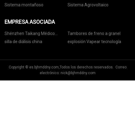
Sistema montañoso
Sistema Agrovoltaico
EMPRESA ASOCIADA
Shénzhen Taikang Médico
Tambores de freno a granel
Equipo Co., Ltd.
silla de diálisis china
explosión Vapear tecnología
Copyright © es.bjhmddny.com,Todos los derechos reservados. Correo
electrónico:
nick@bjhmddny.com