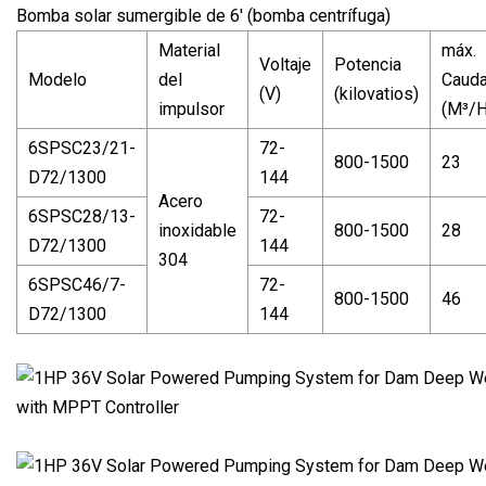
Bomba solar sumergible de 6' (bomba centrífuga)
Material
máx.
Voltaje
Potencia
Modelo
del
Cauda
(V)
(kilovatios)
impulsor
(M³/H
6SPSC23/21-
72-
800-1500
23
D72/1300
144
Acero
6SPSC28/13-
72-
inoxidable
800-1500
28
D72/1300
144
304
6SPSC46/7-
72-
800-1500
46
D72/1300
144