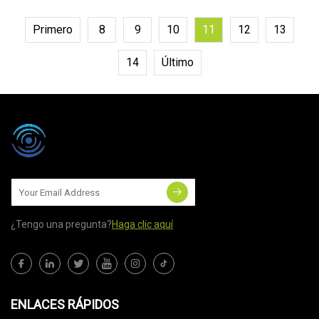
Primero
8
9
10
11
12
13
14
Último
¿Tengo una pregunta?
Haga clic aquí
ENLACES RÁPIDOS