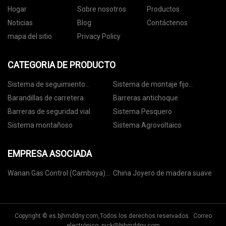
Hogar
Sobre nosotros
Productos
Noticias
Blog
Contáctenos
mapa del sitio
Privacy Policy
CATEGORIA DE PRODUCTO
Sistema de seguimiento
Sistema de montaje fijo
fotovoltaico
fotovoltaico
Barandillas de carretera
Barreras antichoque
Barreras de seguridad vial
Sistema Pesquero
Sistema montañoso
Sistema Agrovoltaico
EMPRESA ASOCIADA
Wanan Gas Control (Camboya)
China Joyero de madera suave
Co., Ltd
Copyright © es.bjhmddny.com,Todos los derechos reservados. Correo
electrónico:
nick@bjhmddny.com