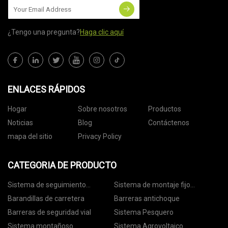
¿Tengo una pregunta?
Haga clic aquí
ENLACES RÁPIDOS
Hogar
Sobre nosotros
Productos
Noticias
Blog
Contáctenos
mapa del sitio
Privacy Policy
CATEGORIA DE PRODUCTO
Sistema de seguimiento
Sistema de montaje fijo
fotovoltaico
fotovoltaico
Barandillas de carretera
Barreras antichoque
Barreras de seguridad vial
Sistema Pesquero
Sistema montañoso
Sistema Agrovoltaico