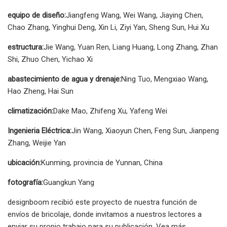
equipo de diseño:
Jiangfeng Wang, Wei Wang, Jiaying Chen,
Chao Zhang, Yinghui Deng, Xin Li, Ziyi Yan, Sheng Sun, Hui Xu
estructura:
Jie Wang, Yuan Ren, Liang Huang, Long Zhang, Zhan
Shi, Zhuo Chen, Yichao Xi
abastecimiento de agua y drenaje:
Ning Tuo, Mengxiao Wang,
Hao Zheng, Hai Sun
climatización:
Dake Mao, Zhifeng Xu, Yafeng Wei
Ingenieria Eléctrica:
Jin Wang, Xiaoyun Chen, Feng Sun, Jianpeng
Zhang, Weijie Yan
ubicación:
Kunming, provincia de Yunnan, China
fotografía:
Guangkun Yang
designboom recibió este proyecto de nuestra función de
envíos de bricolaje, donde invitamos a nuestros lectores a
enviar su propio trabajo para su publicación. Vea más