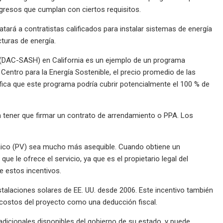
ngresos que cumplan con ciertos requisitos.
ratará a contratistas calificados para instalar sistemas de energía
turas de energía.
 (DAC-SASH) en California es un ejemplo de un programa
Centro para la Energía Sostenible, el precio promedio de las
nifica que este programa podría cubrir potencialmente el 100 % de
n tener que firmar un contrato de arrendamiento o PPA. Los
taico (PV) sea mucho más asequible. Cuando obtiene un
 le ofrece el servicio, ya que es el propietario legal del
e estos incentivos.
instalaciones solares de EE. UU. desde 2006. Este incentivo también
s costos del proyecto como una deducción fiscal.
dicionales disponibles del gobierno de su estado, y puede