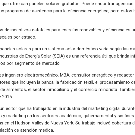
 que ofrezcan paneles solares gratuitos. Puede encontrar agencias 
n programa de asistencia para la eficiencia energética, pero estos
s de incentivos estatales para energías renovables y eficiencia es 
iscales por estado.
 paneles solares para un sistema solar doméstico varía según las ma
dustrias de Energía Solar (SEIA) es una referencia útil que brinda inf
picos por segmento de mercado.
s ingeniero electromecánico, MBA, consultor energético y redactor t
ores que incluyen la banca, la fabricación textil, el procesamiento de
e alimentos, el sector inmobiliario y el comercio minorista. Tambié
e 2015.
un editor que ha trabajado en la industria del marketing digital dura
y marketing en los sectores académico, gubernamental y sin fines d
cias en el Hudson Valley de Nueva York. Su trabajo incluyó cobertura 
islación de atención médica.