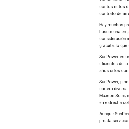
costos netos de
contrato de ar
Hay muchos prov
buscar una empr
consideración i
gratuita, lo qu
SunPower es un
eficientes de l
años si los con
SunPower, pione
cartera diversa
Maxeon Solar, i
en estrecha col
Aunque SunPower
presta servicios