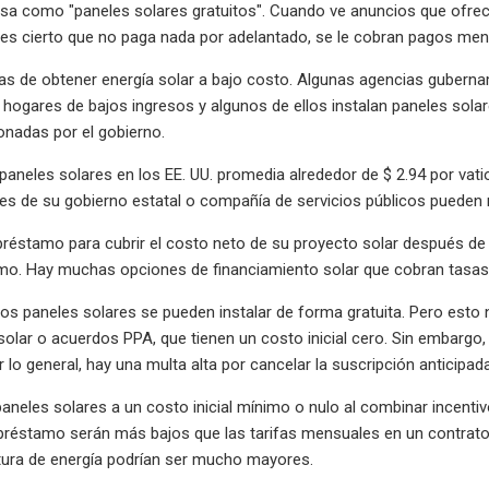
cosa como "paneles solares gratuitos". Cuando ve anuncios que ofre
n es cierto que no paga nada por adelantado, se le cobran pagos men
as de obtener energía solar a bajo costo. Algunas agencias guberna
 hogares de bajos ingresos y algunos de ellos instalan paneles solar
nadas por el gobierno.
 paneles solares en los EE. UU. promedia alrededor de $ 2.94 por va
les de su gobierno estatal o compañía de servicios públicos pueden 
réstamo para cubrir el costo neto de su proyecto solar después de l
mo. Hay muchas opciones de financiamiento solar que cobran tasas 
os paneles solares se pueden instalar de forma gratuita. Pero esto
olar o acuerdos PPA, que tienen un costo inicial cero. Sin embargo,
or lo general, hay una multa alta por cancelar la suscripción anticipa
paneles solares a un costo inicial mínimo o nulo al combinar incentiv
préstamo serán más bajos que las tarifas mensuales en un contrato 
tura de energía podrían ser mucho mayores.