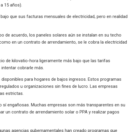
 a 15 años).
 bajo que sus facturas mensuales de electricidad, pero en realidad
po de acuerdo, los paneles solares aún se instalan en su techo
 como en un contrato de arrendamiento, se le cobra la electricidad
io de kilovatio-hora ligeramente más bajo que las tarifas
 intentar cobrarle más.
n disponibles para hogares de bajos ingresos. Estos programas
egulados u organizaciones sin fines de lucro. Las empresas
s estrictas.
pero sí engañosas. Muchas empresas son más transparentes en su
rmar un contrato de arrendamiento solar o PPA y realizar pagos
 Algunas agencias gubernamentales han creado programas que