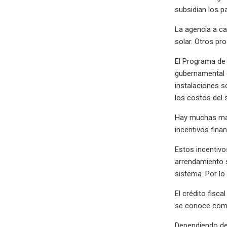
subsidian los p
La agencia a car
solar. Otros p
El Programa de
gubernamental q
instalaciones s
los costos del 
Hay muchas mane
incentivos finan
Estos incentiv
arrendamiento s
sistema. Por lo
El crédito fisca
se conoce como 
Dependiendo de 