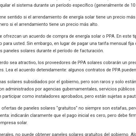
lquilar el sistema durante un período específico (generalmente de 10
ene sentido si el arrendamiento de energía solar tiene un precio más
nero si el arrendamiento tiene un precio más alto.
le ofrezcan un acuerdo de compra de energía solar o PPA. En este ti
o para usted. Sin embargo, en lugar de pagar una tarifa mensual fija
s paneles solares durante el período de facturación.
erdo sea atractivo, los proveedores de PPA solares cobrarán un prec
les. Lea el acuerdo detenidamente: algunos contratos de PPA pueden
as solares subsidiados por el gobierno, pero son raros y solo está
n administrados por agencias gubernamentales, servicios públicos r
 participar como instaladores aprobados, pero están sujetas a pauta
s ofertas de paneles solares "gratuitos" no siempre son estafas, 
nta: indicarán claramente que el pago inicial es cero, pero debe fi
empresa solar.
nerales, no puede obtener paneles solares gratuitos del gobierno.