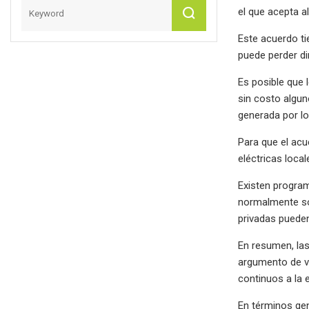
el que acepta a
Este acuerdo ti
puede perder di
Es posible que 
sin costo algun
generada por lo
Para que el acu
eléctricas loca
Existen program
normalmente so
privadas pueden
En resumen, la
argumento de ve
continuos a la 
En términos ge