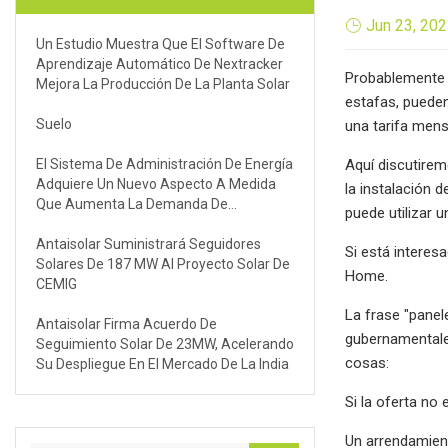
Jun 23, 20
Un Estudio Muestra Que El Software De
Aprendizaje Automático De Nextracker
Probablemente h
Mejora La Producción De La Planta Solar
estafas, pueden
Suelo
una tarifa mens
El Sistema De Administración De Energía
Aquí discutirem
Adquiere Un Nuevo Aspecto A Medida
la instalación 
Que Aumenta La Demanda De
puede utilizar 
Productos Electrónicos De Consumo Y
Avanza La Tecnología
Antaisolar Suministrará Seguidores
Si está interes
Solares De 187 MW Al Proyecto Solar De
Home.
CEMIG
La frase "panel
Antaisolar Firma Acuerdo De
gubernamentales
Seguimiento Solar De 23MW, Acelerando
cosas:
Su Despliegue En El Mercado De La India
Si la oferta no
Un arrendamient