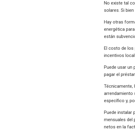
No existe tal 
solares. Si bie
Hay otras form
energética para
están subvencio
El costo de los
incentivos loca
Puede usar un p
pagar el présta
Técnicamente, l
arrendamiento s
específico y, p
Puede instalar 
mensuales del 
netos en la fac