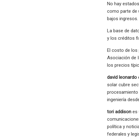
No hay estados
como parte de u
bajos ingresos.
La base de dato
y los créditos f
El costo de los
Asociación de In
los precios tí
david leonardo
e
solar cubre sect
procesamiento d
ingeniería desd
tori addison
es 
comunicaciones 
política y noti
federales y leg