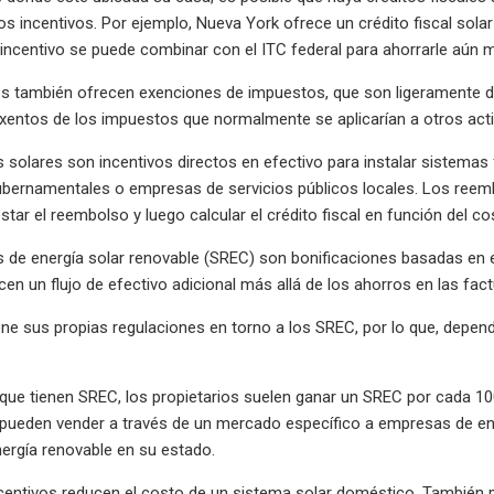
os incentivos. Por ejemplo, Nueva York ofrece un crédito fiscal sol
 incentivo se puede combinar con el ITC federal para ahorrarle aún 
 también ofrecen exenciones de impuestos, que son ligeramente dife
xentos de los impuestos que normalmente se aplicarían a otros acti
 solares son incentivos directos en efectivo para instalar sistem
bernamentales o empresas de servicios públicos locales. Los reemb
star el reembolso y luego calcular el crédito fiscal en función del co
s de energía solar renovable (SREC) son bonificaciones basadas en 
cen un flujo de efectivo adicional más allá de los ahorros en las fac
ne sus propias regulaciones en torno a los SREC, por lo que, depend
que tienen SREC, los propietarios suelen ganar un SREC por cada 1
 pueden vender a través de un mercado específico a empresas de ener
nergía renovable en su estado.
entivos reducen el costo de un sistema solar doméstico. También pu