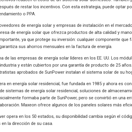
spués de restar los incentivos. Con esta estrategia, puede optar por 
rendamiento o PPA.
eedores de energía solar y empresas de instalación en el mercado, 
esa de energía solar que ofrezca productos de alta calidad y mano 
mportante, ya que protege su inversión: cualquier componente que f
e garantiza sus ahorros mensuales en la factura de energía.
a de las empresas de energía solar líderes en los EE. UU. Los módu
a industria y están cubiertos por una garantía de producto de 25 añ
tratistas aprobados de SunPower instalan el sistema solar de su hog
ra en energía solar residencial, fue fundada en 1985 y ahora es cons
 de sistemas de energía solar residencial, soluciones de almacenami
nicialmente formaba parte de SunPower, pero se convirtió en una en
aboración. Maxeon ofrece algunos de los paneles solares más eficient
 opera en los 50 estados, su disponibilidad cambia según el códig
 en la dirección de su casa.