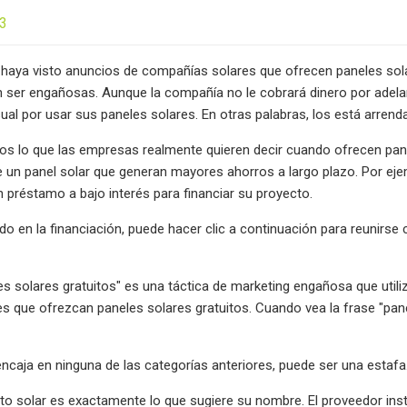
23
aya visto anuncios de compañías solares que ofrecen paneles solar
 ser engañosas. Aunque la compañía no le cobrará dinero por adela
ual por usar sus paneles solares. En otras palabras, los está arren
os lo que las empresas realmente quieren decir cuando ofrecen panel
de un panel solar que generan mayores ahorros a largo plazo. Por eje
un préstamo a bajo interés para financiar su proyecto.
ado en la financiación, puede hacer clic a continuación para reunirs
es solares gratuitos" es una táctica de marketing engañosa que ut
 que ofrezcan paneles solares gratuitos. Cuando vea la frase "panele
 encaja en ninguna de las categorías anteriores, puede ser una estafa
o solar es exactamente lo que sugiere su nombre. El proveedor insta