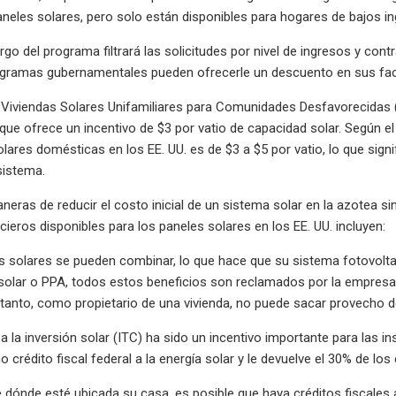
aneles solares, pero solo están disponibles para hogares de bajos i
go del programa filtrará las solicitudes por nivel de ingresos y cont
rogramas gubernamentales pueden ofrecerle un descuento en sus fac
 Viviendas Solares Unifamiliares para Comunidades Desfavorecidas
ue ofrece un incentivo de $3 por vatio de capacidad solar. Según el 
olares domésticas en los EE. UU. es de $3 a $5 por vatio, lo que sig
sistema.
ras de reducir el costo inicial de un sistema solar en la azotea si
cieros disponibles para los paneles solares en los EE. UU. incluyen:
os solares se pueden combinar, lo que hace que su sistema fotovol
olar o PPA, todos estos beneficios son reclamados por la empresa que
 tanto, como propietario de una vivienda, no puede sacar provecho d
l a la inversión solar (ITC) ha sido un incentivo importante para las 
crédito fiscal federal a la energía solar y le devuelve el 30% de lo
dónde esté ubicada su casa, es posible que haya créditos fiscales a